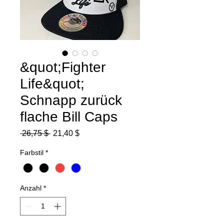
&quot;Fighter
Life&quot;
Schnapp zurück
flache Bill Caps
Standardpreis
Sale-
 26,75 $ 
21,40 $
Preis
Farbstil
*
Anzahl
*