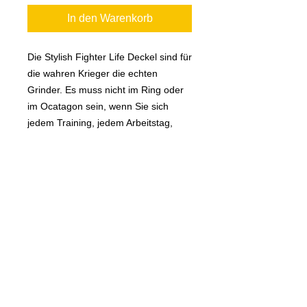
In den Warenkorb
Die Stylish Fighter Life Deckel sind für
die wahren Krieger die echten
Grinder. Es muss nicht im Ring oder
im Ocatagon sein, wenn Sie sich
jedem Training, jedem Arbeitstag,
jedem Moment in Ihrem Leben wie
ein Krieger nähern. Dieser Hut ist für
dich.
Rücknahmegarantie
Bei Vandal Athletic Gear ist Ihre
Produktinformation
Zufriedenheit mit unseren Produkten
immer garantiert. Wenn Sie aus
100% Polyester
irgendeinem Grund nicht zufrieden
One Size passt am besten mit
sind,
verstellbarem Kunststoffverschluss