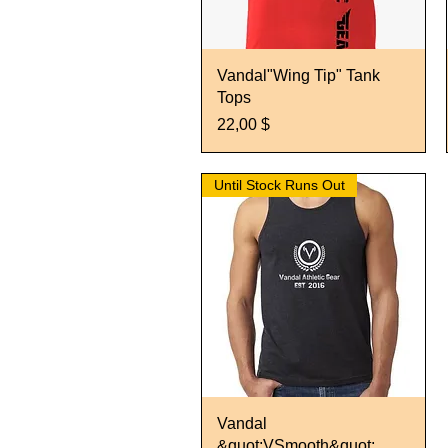
Schnellansicht
Vandal"Wing Tip" Tank
Tops
Preis
22,00 $
Until Stock Runs Out
Schnellansicht
Vandal
&quot;VSmooth&quot;