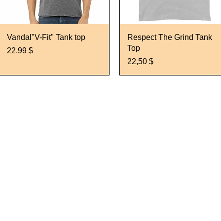
Schnellansicht
Schnellansicht
Vandal"V-Fit" Tank top
Respect The Grind Tank
Top
Preis
22,99 $
Preis
22,50 $