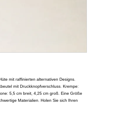
immer garantiert
nicht zufrieden sin
Mit jeder Ware kön
zurücksenden
Ausrüstung für de
Kaufpreises inner
des Produkts. Van
Verantwortung geg
die Waren überträ
Hüte mit raffinierten alternativen Designs.
ikbeutel mit Druckknopfverschluss. Krempe:
 Krone: 5,5 cm breit, 4,25 cm groß. Eine Größe
hwertige Materialien. Holen Sie sich Ihren