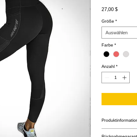
Preis
27,00 $
Größe
*
Auswählen
Farbe
*
Anzahl
*
Produktinformatio
Polyester und Sp
Rücknahmegarant