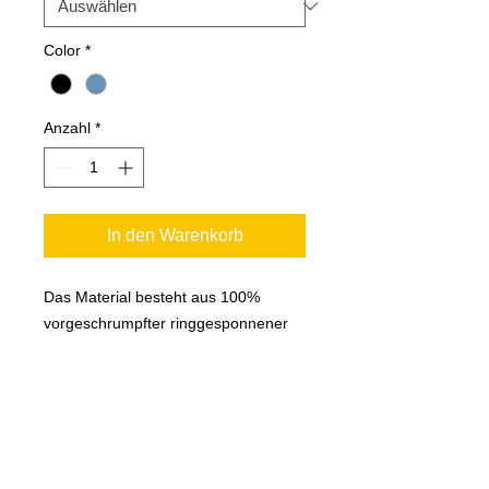
Color
*
Anzahl
*
In den Warenkorb
Das Material besteht aus 100%
vorgeschrumpfter ringgesponnener
Baumwolle, ist atmungsaktiv, weich
und bietet eine stilvolle Alternative zu
Ihrem Basic-T-Shirt. Branded mit dem
fantastischen Vandal Shield und
Logo.