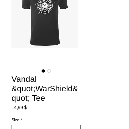
Vandal
&quot;WarShield&
quot; Tee
Preis
14,99 $
Size
*